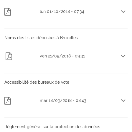
De
lun 01/10/2018 - 07:34
Liste
candidats
-
Région
Noms des listes déposées à Bruxelles
de
Bruxelles-
Capitale-
De
ven 21/09/2018 - 09:31
compressed.pdf
ets-
definitifs-
elections-
Accessibilité des bureaux de vote
communales.pdf
type="application/pdf;
length=264713">20180920
De
mar 18/09/2018 - 08:43
Accessibilité
arrêts
définitifs
des
élections
bureaux
communales.pdf
de
Règlement général sur la protection des données
vote_Elections