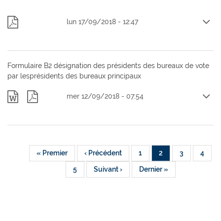
communales
Bruxelles
De
lun 17/09/2018 - 12:47
synthèse
14.10.18.pdf
note
CPVP
-
Formulaire B2 désignation des présidents des bureaux de vote
FR.pdf
par lesprésidents des bureaux principaux
De
mer 12/09/2018 - 07:54
Formulaire
Formulaire
B2FR.doc
B2FR.pdf
Première
« Premier
Page
‹ Précédent
Page
1
Page
2
Page
3
Page
4
Pagination
page
précédente
courante
Page
5
Page
Suivant ›
Dernière
Dernier »
suivante
page