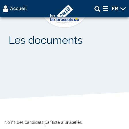
FR
Lis
Accueil
Accueil
Les documents
Electeur
Candidat
Intervenants
électoraux
Noms des candidats par liste à Bruxelles