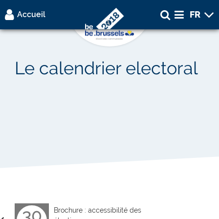
FR
Lis
Accueil
Accueil
Le calendrier electoral
Electeur
Candidat
Intervenants
électoraux
30
Brochure : accessibilité des